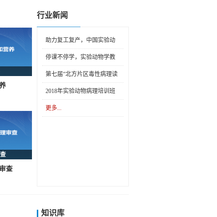
工作的预通知
行业新闻
助力复工复产，中国实验动
物学会开展线上技能培训
停课不停学，实验动物学教
学公开课免费上线
第七届“北方片区毒性病理读
养
片会”在京召开
2018年实验动物病理培训班
在京召开
更多...
查
审查
知识库